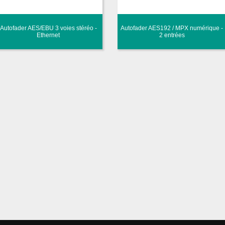
Autofader AES/EBU 3 voies stéréo -
Autofader AES192 / MPX numérique -
Ethernet
2 entrées