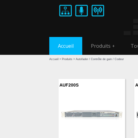
Accueil
Produits
Tou
+
Accueil
>
Produits
> Autofader / Contrôle de gain / Codeur
AUF200S
A