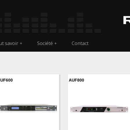
t savoir
Société
Contact
+
+
UF600
AUF800