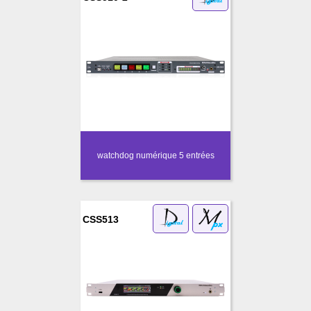
watchdog numérique 5 entrées
CSS513