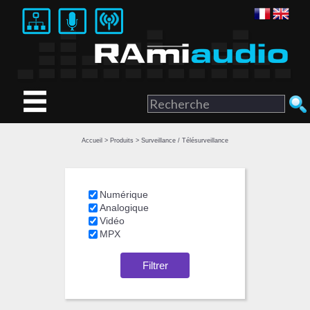
Accueil
>
Produits
> Surveillance / Télésurveillance
Numérique
Analogique
Vidéo
MPX
Filtrer