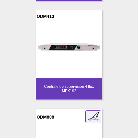
ODM413
Centrale de supervision 4 flux
MPX192
ODM808